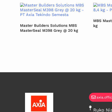
MBS Maste
Master Builders Solutions MBS
kg
MasterSeal M398 Grey @ 20 kg
axia.offi
Ruko Nia