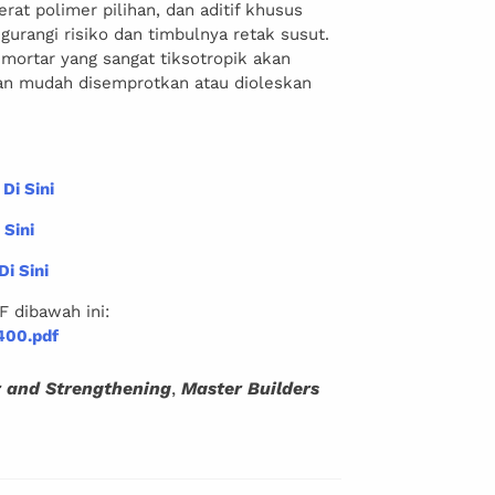
erat polimer pilihan, dan aditif khusus
gurangi risiko dan timbulnya retak susut.
 mortar yang sangat tiksotropik akan
an mudah disemprotkan atau dioleskan
 Di Sini
 Sini
Di Sini
F dibawah ini:
00.pdf
r and Strengthening
,
Master Builders