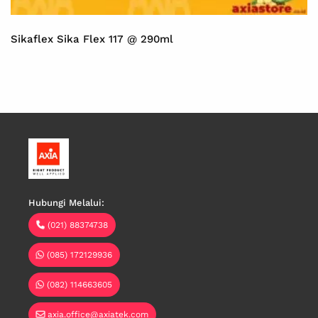
Sikaflex Sika Flex 117 @ 290ml
Hubungi Melalui:
(021) 88374738
(085) 172129936
(082) 114663605
axia.office@axiatek.com