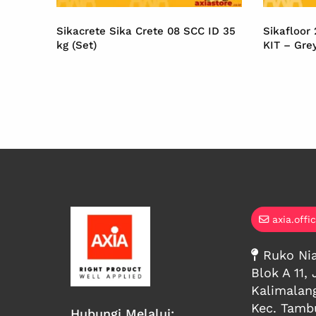
Sikacrete Sika Crete 08 SCC ID 35
Sikafloor
kg (Set)
KIT – Gre
axia.offi
Ruko Nia
Blok A 11, 
Kalimalan
Kec. Tambu
Hubungi Melalui: