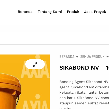
Beranda
Tentang Kami
Produk
Jasa Proyek
BERANDA
SEMUA PRODUK
SIKABOND NV – 1
Bonding Agent Sikabond NV a
agent. SikaBond NV ditamb
kekuatan ikatan antar beto
dan baru. SikaBond NV coc
ataupun semen sulfat resis
plaster.