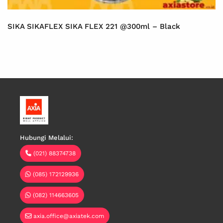
SIKA SIKAFLEX SIKA FLEX 221 @300ml – Black
Hubungi Melalui:
(021) 88374738
(085) 172129936
(082) 114663605
axia.office@axiatek.com