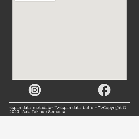
<span data-metadata="
"><span data-buffer="
">
Copyright © 
2023 | Axia Tekindo Semesta