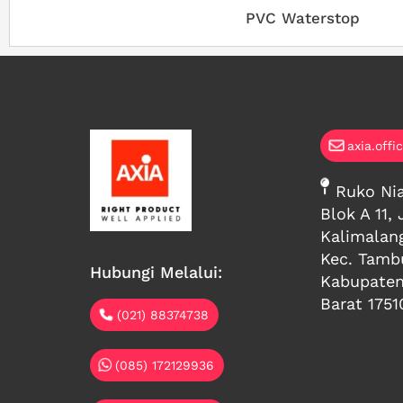
PVC Waterstop
axia.offi
Ruko Nia
Blok A 11, 
Kalimalan
Kec. Tambu
Hubungi Melalui:
Kabupaten
Barat 1751
(021) 88374738
(085) 172129936