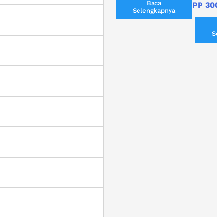
Baca
PP 30
Selengkapnya
S