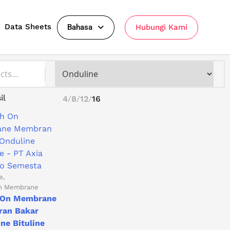
Data Sheets
Bahasa
Hubungi Kami
il
4
8
12
16
e
on Membrane
 On Membrane
an Bakar
ne Bituline