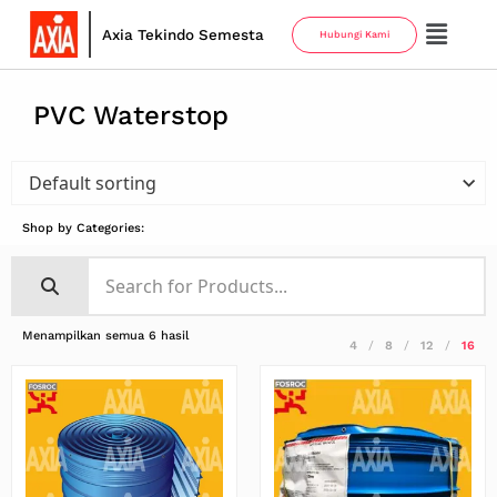
Axia Tekindo Semesta
Hubungi Kami
PVC Waterstop
Shop by Categories:
Menampilkan semua 6 hasil
4
8
12
16