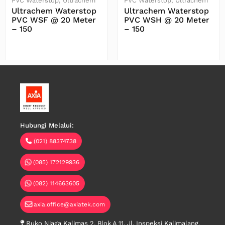
PVC Waterstop
Ultrachem
PVC Waterstop
Ultrachem
Ultrachem Waterstop
Ultrachem Waterstop
PVC WSF @ 20 Meter
PVC WSH @ 20 Meter
– 150
– 150
Baca Selengkapnya
Baca Selengkapnya
Hubungi Melalui:
(021) 88374738
(085) 172129936
(082) 114663605
axia.office@axiatek.com
Ruko Niaga Kalimas 2, Blok A 11, Jl. Inspeksi Kalimalang,