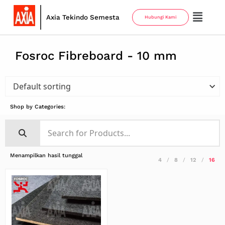
Axia Tekindo Semesta
Hubungi Kami
Fosroc Fibreboard - 10 mm
Shop by Categories:
Menampilkan hasil tunggal
4
8
12
16