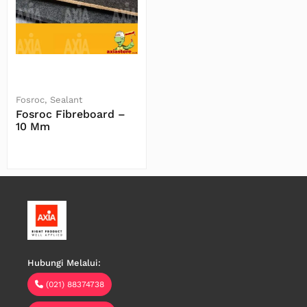
Fosroc
Sealant
Fosroc Fibreboard –
10 Mm
Baca Selengkapnya
Hubungi Melalui:
(021) 88374738