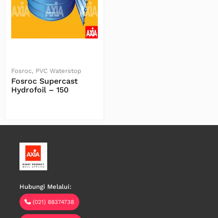
Fosroc
PVC Waterstop
Fosroc Supercast
Hydrofoil – 150
Baca Selengkapnya
Hubungi Melalui:
(021) 88374738