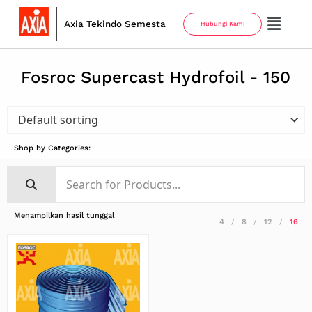
Axia Tekindo Semesta
Hubungi Kami
Fosroc Supercast Hydrofoil - 150
Shop by Categories:
Menampilkan hasil tunggal
4
8
12
16