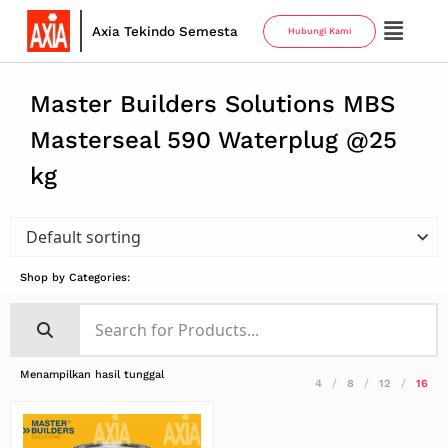
Axia Tekindo Semesta
Hubungi Kami
Master Builders Solutions MBS
Masterseal 590 Waterplug @25
kg
Shop by Categories:
Menampilkan hasil tunggal
4
8
12
16