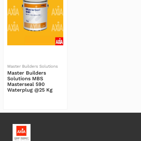
Master Builders Solutions
Master Builders
Solutions MBS
Masterseal 590
Waterplug @25 Kg
Baca Selengkapnya