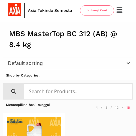
Axia Tekindo Semesta
Hubungi Kami
MBS MasterTop BC 312 (AB) @
8.4 kg
Shop by Categories:
Menampilkan hasil tunggal
4
8
12
16