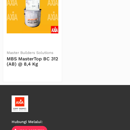
Master Builders Solutions
MBS MasterTop BC 312
(AB) @ 8,4 Kg
Baca Selengkapnya
Hubungi Melalui: