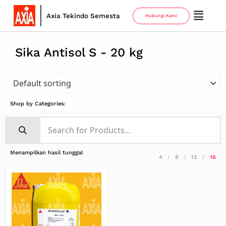
Axia Tekindo Semesta
Hubungi Kami
Sika Antisol S - 20 kg
Shop by Categories:
Menampilkan hasil tunggal
4
8
12
16