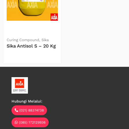
Curing Compound
Sika
Sika Antisol S – 20 Kg
Baca Selengkapnya
Hubungi Melalui:
(021) 88374738
(085) 172129936