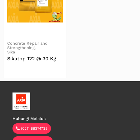
Concrete Repair and
Strengthening
Sika
Sikatop 122 @ 30 Kg
Baca Selengkapnya
Hubungi Melalui:
(021) 88374738