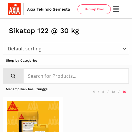
Axia Tekindo Semesta
Hubungi Kami
Sikatop 122 @ 30 kg
Shop by Categories:
Menampilkan hasil tunggal
4
8
12
16