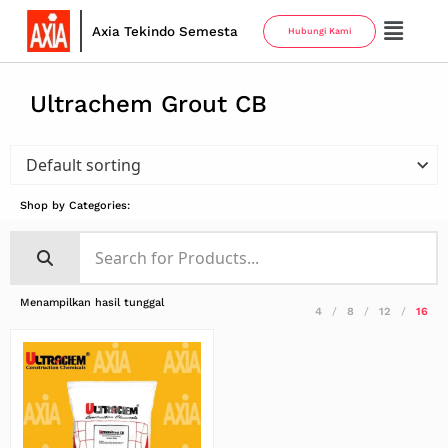
Axia Tekindo Semesta
Hubungi Kami
Ultrachem Grout CB
Shop by Categories:
Menampilkan hasil tunggal
4
8
12
16