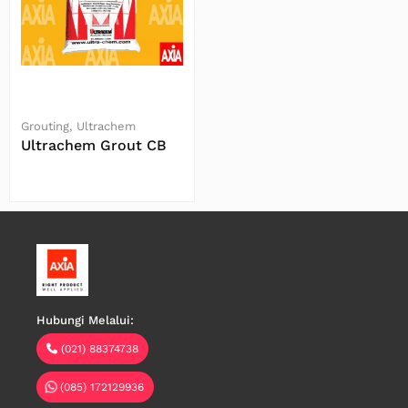
Grouting
Ultrachem
Ultrachem Grout CB
Baca Selengkapnya
Hubungi Melalui:
(021) 88374738
(085) 172129936